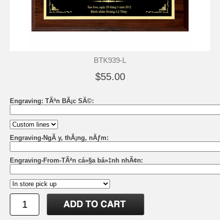
BTK939-L
$55.00
Engraving: TÃªn BÃ¡c SÄ©:
Engraving-NgÃ y, thÃ¡ng, nÄƒm:
Engraving-From-TÃªn cá»§a bá»‡nh nhÃ¢n: