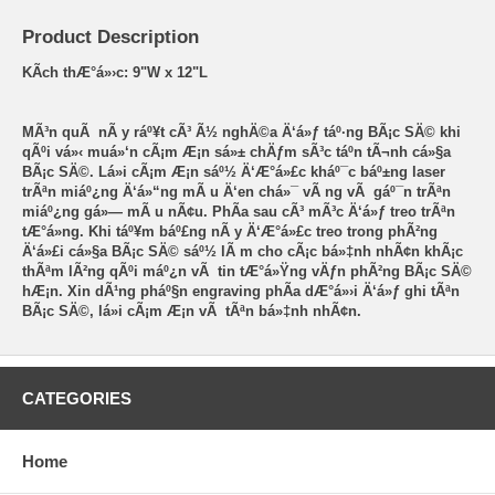
Product Description
KÃ­ch thÆ°á»›c: 9"W x 12"L
MÃ³n quÃ nÃ y ráº¥t cÃ³ Ã½ nghÄ©a Ä‘á»ƒ táº·ng BÃ¡c SÄ© khi
qÃºi vá»‹ muá»‘n cÃ¡m Æ¡n sá»± chÄƒm sÃ³c táº­n tÃ¬nh cá»§a
BÃ¡c SÄ©. Lá»i cÃ¡m Æ¡n sáº½ Ä‘Æ°á»£c kháº¯c báº±ng laser
trÃªn miáº¿ng Ä‘á»“ng mÃ u Ä‘en chá»¯ vÃ ng vÃ gáº¯n trÃªn
miáº¿ng gá»— mÃ u nÃ¢u. PhÃ­a sau cÃ³ mÃ³c Ä‘á»ƒ treo trÃªn
tÆ°á»ng. Khi táº¥m báº£ng nÃ y Ä‘Æ°á»£c treo trong phÃ²ng
Ä‘á»£i cá»§a BÃ¡c SÄ© sáº½ lÃ m cho cÃ¡c bá»‡nh nhÃ¢n khÃ¡c
thÃªm lÃ²ng qÃºi máº¿n vÃ tin tÆ°á»Ÿng vÄƒn phÃ²ng BÃ¡c SÄ©
hÆ¡n. Xin dÃ¹ng pháº§n engraving phÃ­a dÆ°á»›i Ä‘á»ƒ ghi tÃªn
BÃ¡c SÄ©, lá»i cÃ¡m Æ¡n vÃ tÃªn bá»‡nh nhÃ¢n.
CATEGORIES
Home