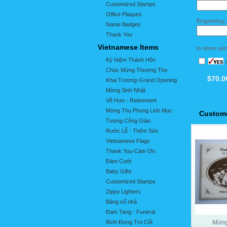
Customized Stamps
Office Plaques
Engraving: 
Name Badges
Thank You
Vietnamese Items
In store pi
Kỷ Niệm Thành Hôn
T
Chúc Mừng Thượng Thọ
$70.0
Khai Trương-Grand Opening
Mừng Sinh Nhật
Về Hưu - Retirement
Mừng Thụ Phong Linh Mục
Custome
Tượng Công Giáo
Rước Lễ - Thêm Sức
Vietnamese Flags
Thank You-Cám Ơn
Đám Cưới
Baby Gifts
Customized Stamps
Zippo Lighters
Bảng số nhà
Đam Tang - Funeral
Bình Đựng Tro Cốt
Mừng