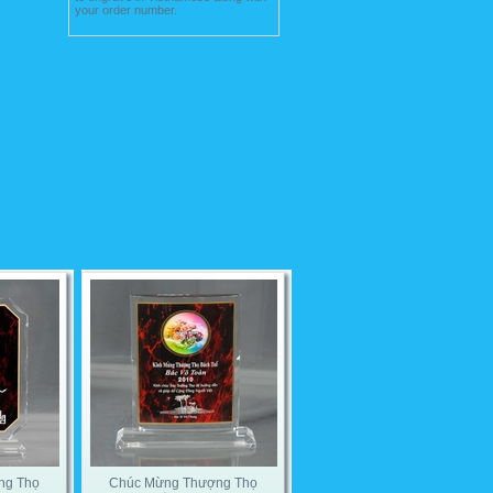
your order number.
ng Thọ
Chúc Mừng Thượng Thọ