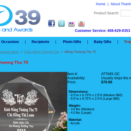
Home
|
About Thanh
Product Search:
Customer Service: 408-629-0353
Occasions
|
Recipients
|
Photo Gifts
|
Baby Gifts
|
Tro
namese Items
>
Chúc Mừng Thượng Thọ
>
Mừng Thượng Thọ 75
hượng Thọ 75
Item #:
ATT685-OC
Availability:
Usually ships the 
Price:
$70.00
Dimensions:
- 6.5"w x 6.75"h x 2.0"d (Medium $60)
- 8.5"w x 8.75"h x 2.0"d (Large $80)
Weight:
- 3.0 lbs (Medium)
- 4.0 lbs (Large)
Material:
- Acrylic