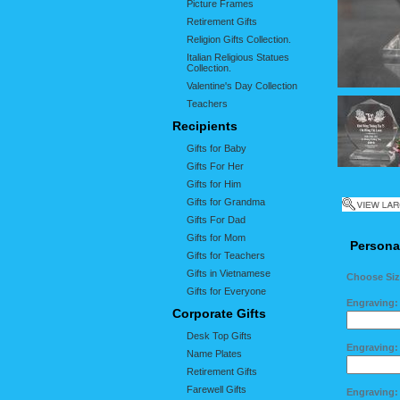
Picture Frames
Retirement Gifts
Religion Gifts Collection.
Italian Religious Statues
Collection.
Valentine's Day Collection
Teachers
Recipients
Gifts for Baby
Gifts For Her
Gifts for Him
Gifts for Grandma
Gifts For Dad
Gifts for Mom
Personal
Gifts for Teachers
Gifts in Vietnamese
Choose Si
Gifts for Everyone
Engraving:
Corporate Gifts
Desk Top Gifts
Engraving:
Name Plates
Retirement Gifts
Farewell Gifts
Engraving