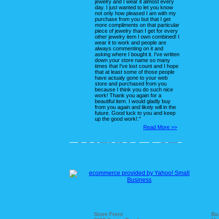
jewelry and I wear it almost every
day. I just wanted to let you know
not only how pleased I am with my
purchase from you but that I get
more compliments on that particular
piece of jewelry than I get for every
other jewelry item I own combined! I
wear it to work and people are
always commenting on it and
asking where I bought it. I've written
down your store name so many
times that I've lost count and I hope
that at least some of those people
have actualy gone to your web
store and purchased from you
because I think you do such nice
work! Thank you again for a
beautiful item. I would gladly buy
from you again and likely will in the
future. Good luck to you and keep
up the good work!."
Read More >>
Store Front
Bu