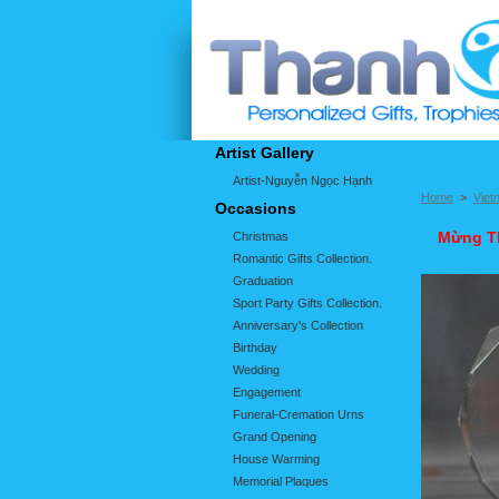
Artist Gallery
Artist-Nguyễn Ngọc Hạnh
Home
>
Viet
Occasions
Mừng T
Christmas
Romantic Gifts Collection.
Graduation
Sport Party Gifts Collection.
Anniversary's Collection
Birthday
Wedding
Engagement
Funeral-Cremation Urns
Grand Opening
House Warming
Memorial Plaques