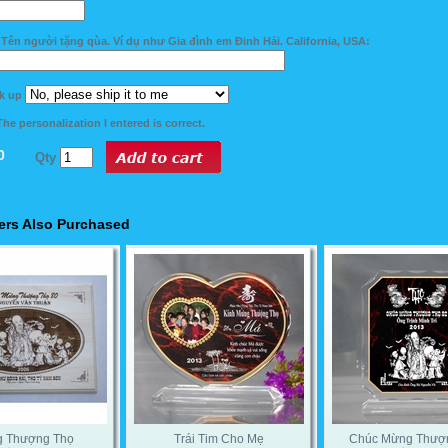
Tên người tặng qùa. Ví dụ như Gia đình em Đinh Hải. California, USA:
ck up
he personalization I entered is correct.
0
Qty
rs Also Purchased
 Thượng Thọ
Trái Tim Cho Mẹ
Chúc Mừng Thượ