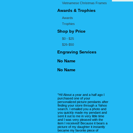
Vietnamese Christmas Frames
Awards & Trophies
Awards
Trophies
Shop by Price
$0 - $25
$26-$50
Engraving Services
No Name
No Name
"Hi! About a year and a half ago I
purchased one of your
personalized picture pendants after
finding your store through a Yahoo
search. I emailed you a photo and
you quickly made my pendant and
sent it out to me in very little time
and I was very pleased with the
item I received! Because it bears a
picture of my daughter it instantly
became my favorite piece of