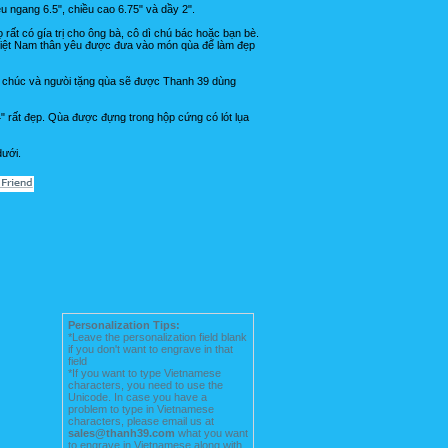
u ngang 6.5", chiều cao 6.75" và dầy 2".
rất có gía trị cho ông bà, cô dì chú bác hoặc bạn bè.
 Việt Nam thân yêu được đưa vào món qùa để làm đẹp
âu chúc và ngưòi tặng qùa sẽ được Thanh 39 dùng
" rất đẹp. Qùa được đựng trong hộp cứng có lót lụa
dưới.
Personalization Tips:
*Leave the personalization field blank
if you don't want to engrave in that
field
*If you want to type Vietnamese
characters, you need to use the
Unicode. In case you have a
problem to type in Vietnamese
characters, please email us at
sales@thanh39.com
what you want
to engrave in Vietnamese along with