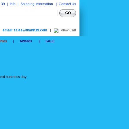
 39
|
Info
|
Shipping Information
|
Contact Us
email: sales@thanh39.com
|
View Cart
phies
|
Awards
|
SALE
next business day