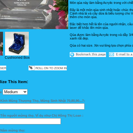
Món qùa này làm bằng Acrylic trong với chiề
Đây là một món qùa sinh nhật hoặc chúc thọ 
Cảnh nhà lá và cây dừa là biểu tượng cho
thêm cho món qùa.
Đặc biệt hơn hết là tên của người nhận, c
laser để khắc lên món qùa.
Qùa được làm bằng Acrylic trong và dầy 3/4
xanh rất đẹp.
Qùa có hai size. Xin vui lòng lựa chọn phía 
Cushioned Box
ize This Item:
ze
 Kính Mùng Thượng Thọ, Mừng Sinh Nhật 70,80,90...?:
 Tên người mừng thọ. Ví dụ như Chị Hồng Thị Loan :
: Năm mừng thọ: